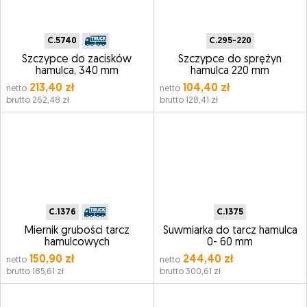
C.5740
C.295-220
Szczypce do zacisków
Szczypce do sprężyn
hamulca, 340 mm
hamulca 220 mm
213,40 zł
104,40 zł
netto
netto
brutto 262,48 zł
brutto 128,41 zł
C.1376
C.1375
Miernik grubości tarcz
Suwmiarka do tarcz hamulca
hamulcowych
0- 60 mm
150,90 zł
244,40 zł
netto
netto
brutto 185,61 zł
brutto 300,61 zł