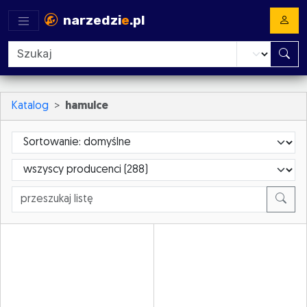
narzedzi
e
.pl
Katalog
hamulce
Sortowanie
ProducerId