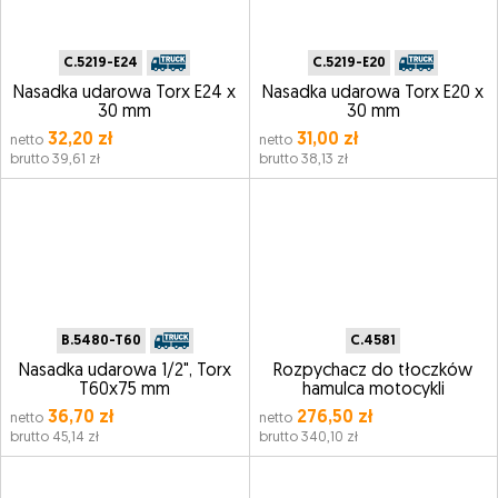
C.5219-E24
C.5219-E20
Nasadka udarowa Torx E24 x
Nasadka udarowa Torx E20 x
30 mm
30 mm
32,20 zł
31,00 zł
netto
netto
brutto 39,61 zł
brutto 38,13 zł
B.5480-T60
C.4581
Nasadka udarowa 1/2", Torx
Rozpychacz do tłoczków
T60x75 mm
hamulca motocykli
36,70 zł
276,50 zł
netto
netto
brutto 45,14 zł
brutto 340,10 zł