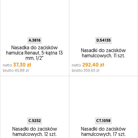
A.3816
D.54135
Nasadka do zacisków
Nasadki do zacisków
hamulca Renaut, 5-kątna 13
hamulcowych, 11 szt.
mm, 1/2"
37,30 zł
292,40 zł
netto
netto
brutto 45,88 zł
brutto 359,65 zł
C.5232
CT.1058
Nasadki do zacisków
Nasadki do zacisków
hamulcowych, 12 szt.
hamulcowych, 17 szt.