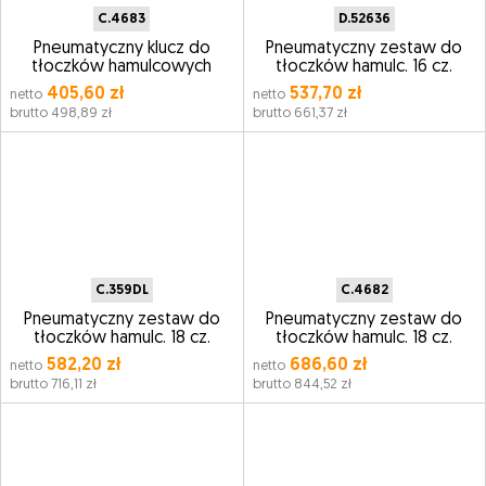
C.4683
D.52636
Pneumatyczny klucz do
Pneumatyczny zestaw do
tłoczków hamulcowych
tłoczków hamulc. 16 cz.
405,60 zł
537,70 zł
netto
netto
brutto 498,89 zł
brutto 661,37 zł
C.359DL
C.4682
Pneumatyczny zestaw do
Pneumatyczny zestaw do
tłoczków hamulc. 18 cz.
tłoczków hamulc. 18 cz.
582,20 zł
686,60 zł
netto
netto
brutto 716,11 zł
brutto 844,52 zł