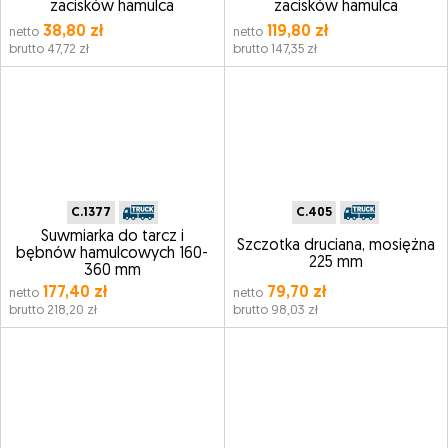
zacisków hamulca
zacisków hamulca
38,80 zł
119,80 zł
netto
netto
brutto 47,72 zł
brutto 147,35 zł
C.1377
C.405
Suwmiarka do tarcz i
Szczotka druciana, mosiężna
bębnów hamulcowych 160-
225 mm
360 mm
177,40 zł
79,70 zł
netto
netto
brutto 218,20 zł
brutto 98,03 zł