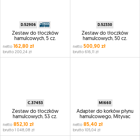
D.52906
D.52330
Zestaw do tłoczków
Zestaw do tłoczków
hamulcowych, 5 cz.
hamulcowych, 50 cz.
162,80 zł
500,90 zł
netto
netto
brutto 200,24 zł
brutto 616,11 zł
C.37453
MI660
Zestaw do tłoczków
Adapter do korków płynu
hamulcowych, 53 cz.
hamulcowego, Mityvac
852,10 zł
85,40 zł
netto
netto
brutto 1 048,08 zł
brutto 105,04 zł