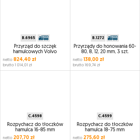
B.6965
B.1272
Przyrząd do szczęk
Przyrządy do honowania 60-
hamulcowych Volvo
80, 8, 12, 20 mm, 3 szt.
824,40 zł
138,00 zł
netto
netto
brutto 1 014,01 zł
brutto 169,74 zł
C.4598
C.4599
Rozpychacz do tłoczków
Rozpychacz do tłoczków
hamulca 16-85 mm
hamulca 18-75 mm
207,70 zł
275,60 zł
netto
netto