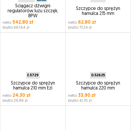
Ściągacz dźwigni
Szczypce do sprężyn
regulatorów luzu szczęk,
hamulca 215 mm
BPW
542,80 zł
62,80 zł
netto
netto
brutto 667,64 zł
brutto 77,24 zł
E.5729
D.52625
Szczypce do sprężyn
Szczypce do sprężyn
hamulca 210 mm Ezi
hamulca 220 mm
24,30 zł
33,90 zł
netto
netto
brutto 29,89 zł
brutto 41,70 zł