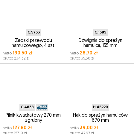
C.5733
C.1589
Zaciski przewodu
Dźwignia do sprężyn
hamulcowego, 4 szt.
hamulca, 155 mm
190,50 zł
28,70 zł
netto
netto
brutto 234,32 zł
brutto 35,30 zł
C.4838
H.45220
Pilnik kwadratowy 270 mm,
Hak do sprężyn hamulców
zgrubny
670 mm
127,80 zł
39,00 zł
netto
netto
brutto 157,19 zł
brutto 47,97 zł