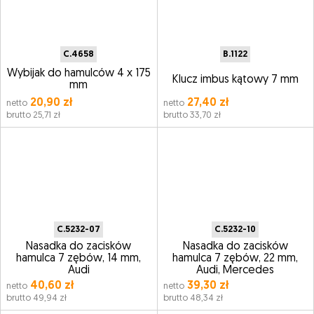
C.4658
B.1122
Wybijak do hamulców 4 x 175
Klucz imbus kątowy 7 mm
mm
20,90 zł
27,40 zł
netto
netto
brutto 25,71 zł
brutto 33,70 zł
C.5232-07
C.5232-10
Nasadka do zacisków
Nasadka do zacisków
hamulca 7 zębów, 14 mm,
hamulca 7 zębów, 22 mm,
Audi
Audi, Mercedes
40,60 zł
39,30 zł
netto
netto
brutto 49,94 zł
brutto 48,34 zł