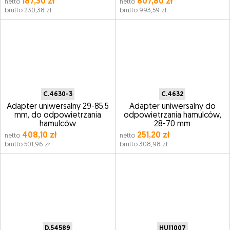
187,30 zł
807,80 zł
netto
netto
brutto 230,38 zł
brutto 993,59 zł
C.4630-3
C.4632
Adapter uniwersalny 29-85,5
Adapter uniwersalny do
mm, do odpowietrzania
odpowietrzania hamulców,
hamulców
28-70 mm
408,10 zł
251,20 zł
netto
netto
brutto 501,96 zł
brutto 308,98 zł
D.54589
HU11007