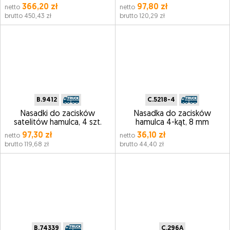
366,20 zł
97,80 zł
netto
netto
brutto 450,43 zł
brutto 120,29 zł
B.9412
C.5218-4
Nasadki do zacisków
Nasadka do zacisków
satelitów hamulca, 4 szt.
hamulca 4-kąt, 8 mm
97,30 zł
36,10 zł
netto
netto
brutto 119,68 zł
brutto 44,40 zł
B.74339
C.296A