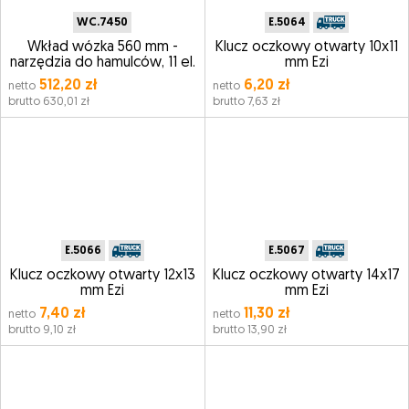
WC.7450
E.5064
Wkład wózka 560 mm -
Klucz oczkowy otwarty 10x11
narzędzia do hamulców, 11 el.
mm Ezi
512,20 zł
6,20 zł
netto
netto
brutto 630,01 zł
brutto 7,63 zł
E.5066
E.5067
Klucz oczkowy otwarty 12x13
Klucz oczkowy otwarty 14x17
mm Ezi
mm Ezi
7,40 zł
11,30 zł
netto
netto
brutto 9,10 zł
brutto 13,90 zł