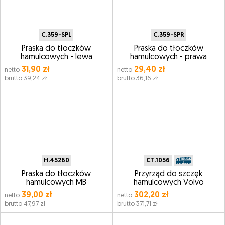
C.359-SPL
C.359-SPR
Praska do tłoczków
Praska do tłoczków
hamulcowych - lewa
hamulcowych - prawa
31,90 zł
29,40 zł
netto
netto
brutto 39,24 zł
brutto 36,16 zł
H.45260
CT.1056
Praska do tłoczków
Przyrząd do szczęk
hamulcowych MB
hamulcowych Volvo
39,00 zł
302,20 zł
netto
netto
brutto 47,97 zł
brutto 371,71 zł