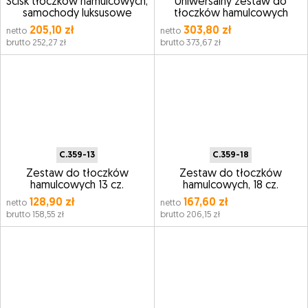
Ścisk tłoczków hamulcowych,
Uniwersalny zestaw do
samochody luksusowe
tłoczków hamulcowych
205,10 zł
303,80 zł
netto
netto
brutto 252,27 zł
brutto 373,67 zł
C.359-13
C.359-18
Zestaw do tłoczków
Zestaw do tłoczków
hamulcowych 13 cz.
hamulcowych, 18 cz.
128,90 zł
167,60 zł
netto
netto
brutto 158,55 zł
brutto 206,15 zł