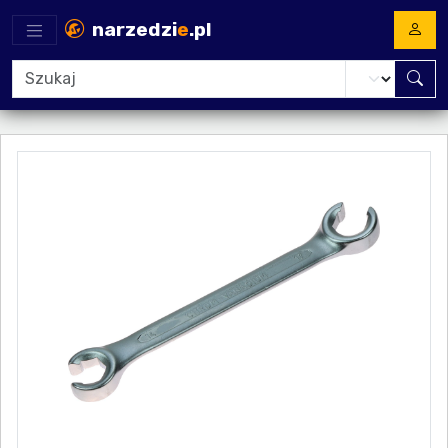
narzedzi
e
.pl