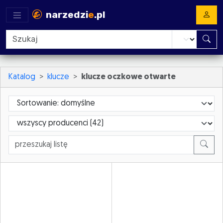
narzedzi
e
.pl
Katalog
klucze
klucze oczkowe otwarte
Sortowanie
ProducerId