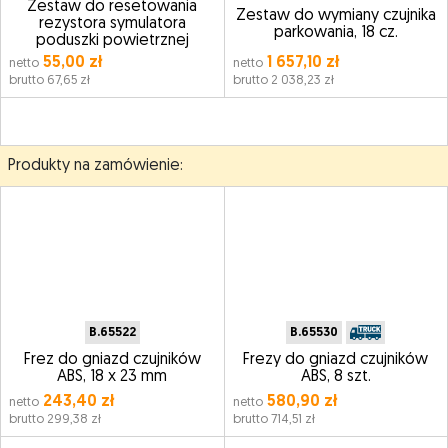
Zestaw do resetowania
Zestaw do wymiany czujnika
rezystora symulatora
parkowania, 18 cz.
poduszki powietrznej
55,00 zł
1 657,10 zł
netto
netto
brutto 67,65 zł
brutto 2 038,23 zł
Produkty na zamówienie:
B.65522
B.65530
Frez do gniazd czujników
Frezy do gniazd czujników
ABS, 18 x 23 mm
ABS, 8 szt.
243,40 zł
580,90 zł
netto
netto
brutto 299,38 zł
brutto 714,51 zł