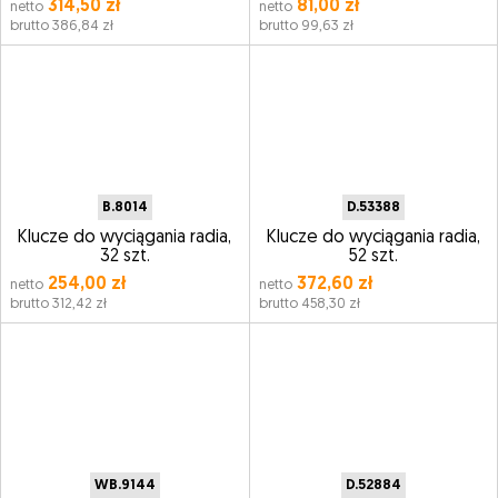
314,50 zł
81,00 zł
netto
netto
brutto 386,84 zł
brutto 99,63 zł
B.8014
D.53388
Klucze do wyciągania radia,
Klucze do wyciągania radia,
32 szt.
52 szt.
254,00 zł
372,60 zł
netto
netto
brutto 312,42 zł
brutto 458,30 zł
WB.9144
D.52884