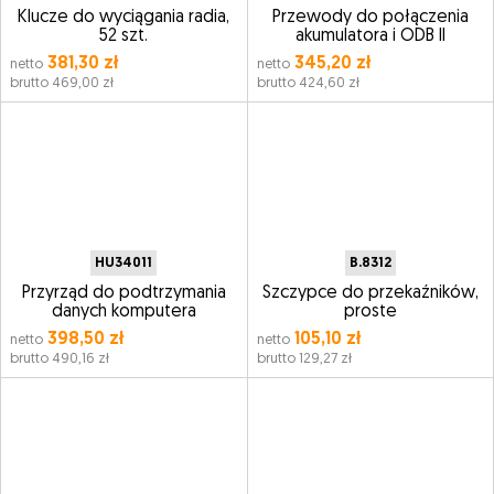
Klucze do wyciągania radia,
Przewody do połączenia
52 szt.
akumulatora i ODB II
381,30 zł
345,20 zł
netto
netto
brutto 469,00 zł
brutto 424,60 zł
HU34011
B.8312
Przyrząd do podtrzymania
Szczypce do przekaźników,
danych komputera
proste
398,50 zł
105,10 zł
netto
netto
brutto 490,16 zł
brutto 129,27 zł