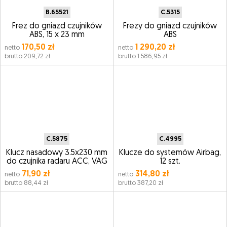
B.65521
C.5315
Frez do gniazd czujników
Frezy do gniazd czujników
ABS, 15 x 23 mm
ABS
170,50 zł
1 290,20 zł
netto
netto
brutto 209,72 zł
brutto 1 586,95 zł
C.5875
C.4995
Klucz nasadowy 3.5x230 mm
Klucze do systemów Airbag,
do czujnika radaru ACC, VAG
12 szt.
71,90 zł
314,80 zł
netto
netto
brutto 88,44 zł
brutto 387,20 zł