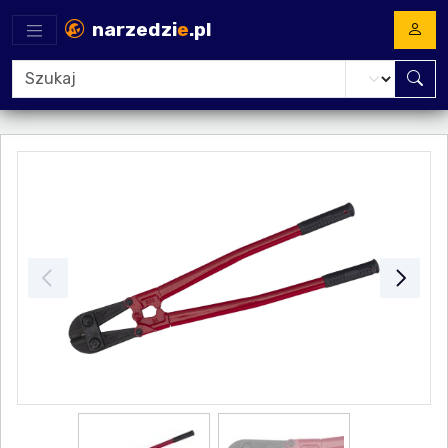
narzedzi
e
.pl