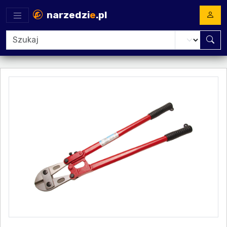
narzedzi
e
.pl