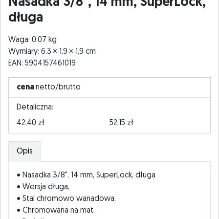
Nasadka 3/8", 14 mm, SuperLock,
długa
Waga: 0,07 kg
Wymiary: 6,3
1,9
1,9 cm
EAN: 5904157461019
cena
netto/brutto
Detaliczna:
42,40 zł
52,15 zł
Opis
• Nasadka 3/8", 14 mm, SuperLock, długa
• Wersja długa,
• Stal chromowo wanadowa,
• Chromowana na mat,