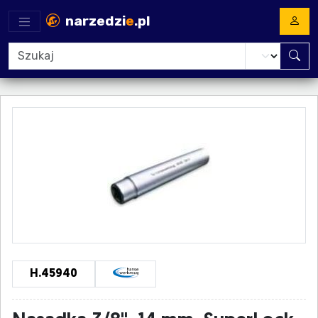
narzedzi
e
.pl
H.45940