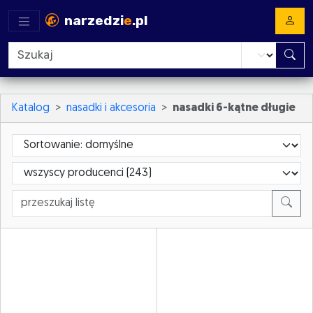
narzedzi
e
.pl
Katalog
nasadki i akcesoria
nasadki 6-kątne długie
Sortowanie
ProducerId