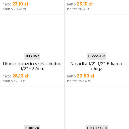
23,10 zł
23,10 zł
netto
netto
brutto 28,41 zł
brutto 28,41 zł
D.17057
C.22Z-1-2
Długie gniazdo sześciokątne
Nasadka 1/2", 1/2", 6-kątna,
1/2” - 32mm
długa
26,10 zł
20,60 zł
netto
netto
brutto 32,10 zł
brutto 25,34 zł
B.10674
C.27077-10