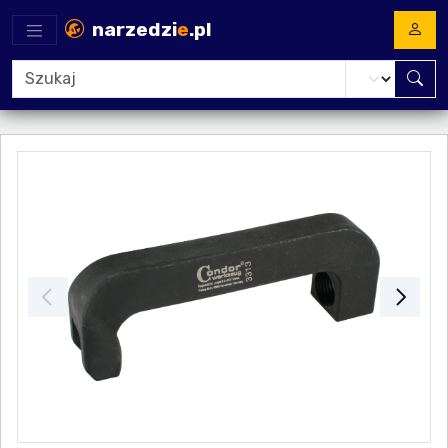
narzedzi
e
.pl