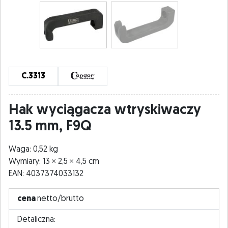
C.3313
Hak wyciągacza wtryskiwaczy
13.5 mm, F9Q
Waga: 0,52 kg
Wymiary: 13
2,5
4,5 cm
EAN: 4037374033132
cena
netto/brutto
Detaliczna: