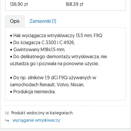
136,90 zł
168,39 zł
Opis
Zamienniki (1)
• Hak wyciągacza wtryskiwaczy 13.5 mm, F9Q
• Do ściagacza C.3300 i C.4926,
• Gwintowany M18x1.5 mm,
• Do delikatnego demontażu wtryskiwacza, nie
uszkadza go i pozwala na ponowne użycie,
• Do np. silników 1,9 dCi F9Q używanych w
samochodach Renault, Volvo, Nissan,
• Produkcja niemiecka.
Produkt widoczny w kategoriach:
wyciąganie wtryskiwaczy