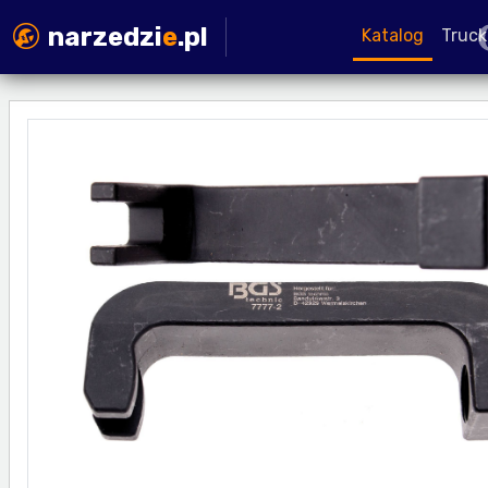
narzedzi
e
.pl
Katalog
Truck