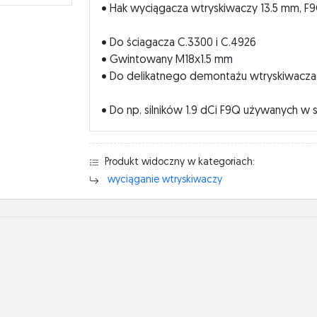
• Hak wyciągacza wtryskiwaczy 13.5 mm, F
• Do ściagacza C.3300 i C.4926
• Gwintowany M18x1.5 mm
• Do delikatnego demontażu wtryskiwacza,
• Do np. silników 1.9 dCi F9Q używanych w 
Produkt widoczny w kategoriach:
wyciąganie wtryskiwaczy