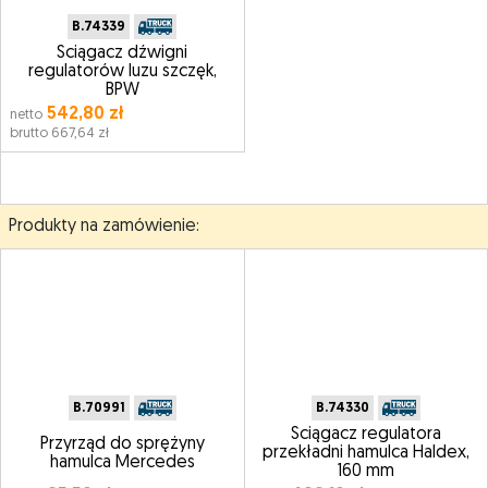
B.74339
Ściągacz dźwigni
regulatorów luzu szczęk,
BPW
542,80 zł
netto
brutto 667,64 zł
Produkty na zamówienie:
B.70991
B.74330
Ściągacz regulatora
Przyrząd do sprężyny
przekładni hamulca Haldex,
hamulca Mercedes
160 mm