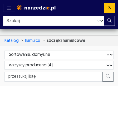
narzedzi
e
.pl
Katalog
hamulce
szczęki hamulcowe
Sortowanie
ProducerId