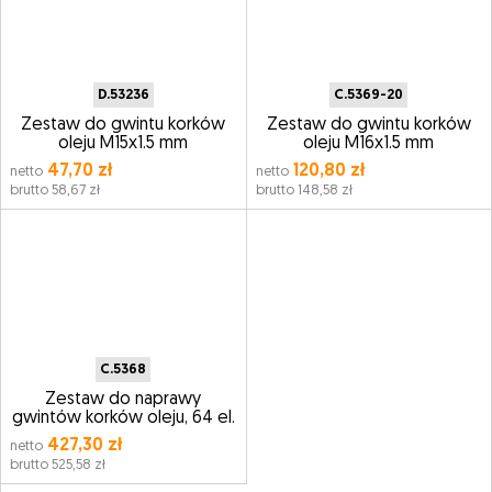
D.53236
C.5369-20
Zestaw do gwintu korków
Zestaw do gwintu korków
oleju M15x1.5 mm
oleju M16x1.5 mm
47,70 zł
120,80 zł
netto
netto
brutto 58,67 zł
brutto 148,58 zł
C.5368
Zestaw do naprawy
gwintów korków oleju, 64 el.
427,30 zł
netto
brutto 525,58 zł