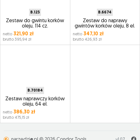
B.123
B.6674
Zestaw do gwintu korków
Zestaw do naprawy
oleju, 114 cz.
gwintów korków oleju, 8 el.
321,90 zł
347,10 zł
netto
netto
brutto 395,94 zł
brutto 426,93 zł
B.70184
Zestaw naprawczy korków
oleju, 64 el.
386,30 zł
netto
brutto 475,15 zł
narzedzi
e
.pl © 2026 Condor Tools
v1.07