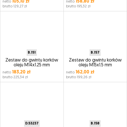
105,10 zł
158,80 zł
netto
netto
brutto 129,27 zł
brutto 195,32 zł
B.151
B.157
Zestaw do gwintu korków
Zestaw do gwintu korków
oleju M14x1.25 mm
oleju M15x1.5 mm
183,20 zł
162,00 zł
netto
netto
brutto 225,34 zł
brutto 199,26 zł
D.53237
B.158