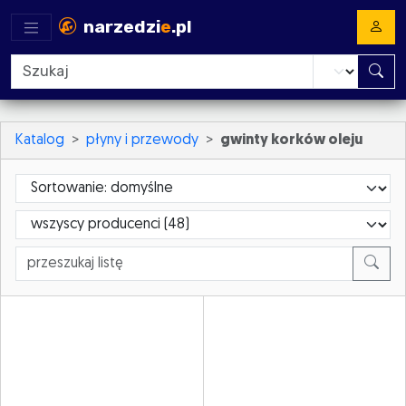
narzedzi
e
.pl
Katalog
płyny i przewody
gwinty korków oleju
Sortowanie
ProducerId