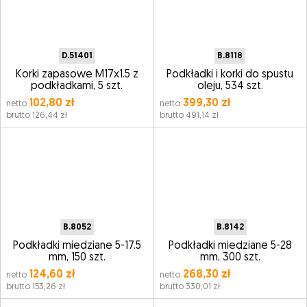
D.51401
B.8118
Korki zapasowe M17x1.5 z
Podkładki i korki do spustu
podkładkami, 5 szt.
oleju, 534 szt.
102,80 zł
399,30 zł
netto
netto
brutto 126,44 zł
brutto 491,14 zł
B.8052
B.8142
Podkładki miedziane 5-17.5
Podkładki miedziane 5-28
mm, 150 szt.
mm, 300 szt.
124,60 zł
268,30 zł
netto
netto
brutto 153,26 zł
brutto 330,01 zł