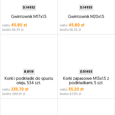
D.14932
D.14933
Gwintownik M17x1.5
Gwintownik M20x1.5
45,80 zł
45,80 zł
netto
netto
brutto 56,33 zł
brutto 56,33 zł
B.8119
D.51403
Korki i podkładki do spustu
Korki zapasowe M13x1.5 z
oleju, 534 szt.
podkładkami, 5 szt.
235,70 zł
55,20 zł
netto
netto
brutto 289,91 zł
brutto 67,90 zł