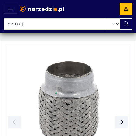
narzedzi
e
.pl