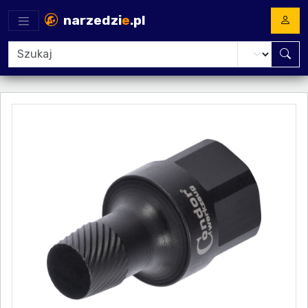
narzedzi
e
.pl