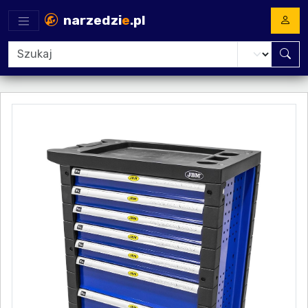
narzedzi
e
.pl