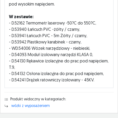
pod wysokim napięciem.
W zestawie:
- D.52162 Termometr laserowy -50?C do 550?C,
- D.53940 Łańcuch PVC -żółty / czarny,
- D.53941 Łańcuch PVC - 5m Żółty / czarny,
- D.53942 Plastikowy karabinek - czarny,
- WD.54006 Wózek narzędziowy - niebieski,
- D.54093 Moduł izolowany narzędzi KLASA 0,
- D.54130 Rękawice izolacyjne do prac pod napięciem,
T.9,
- D.54132 Osłona izolacyjna do prac pod napięciem,
- D.54241 Drążek ratowniczy izolowany - 45KV.
Produkt widoczny w kategoriach:
wózki z wyposażeniem