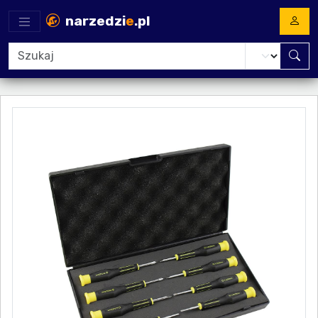
narzedzi
e
.pl