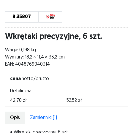
B.35807
Wkrętaki precyzyjne, 6 szt.
Waga: 0,198 kg
Wymiary: 18,2
11,4
33,2 cm
EAN: 4048769040314
cena
netto/brutto
Detaliczna:
42,70 zł
52,52 zł
Opis
Zamienniki (1)
• Wkrętaki precyzyjne, 6 szt.