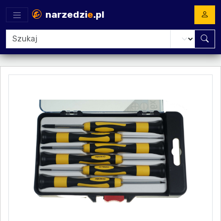
narzedzi
e
.pl