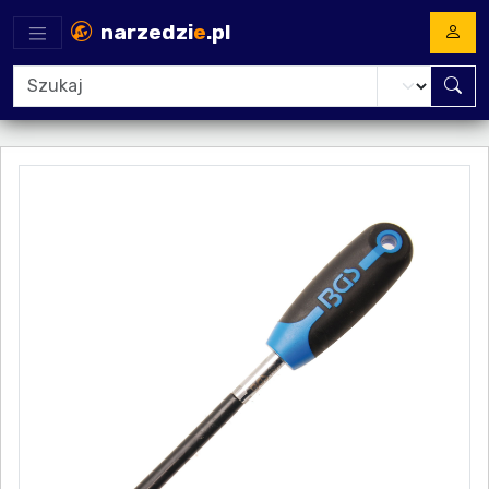
narzedzi
e
.pl