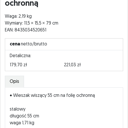
ochronną
Waga: 2,19 kg
Wymiary: 11,5
15,5
79 cm
EAN: 8435034520651
cena
netto/brutto
Detaliczna:
179,70 zł
221,03 zł
Opis
• Wieszak wiszący 55 cm na folię ochronną
stalowy
długość 55 cm
waga 1,71 kg