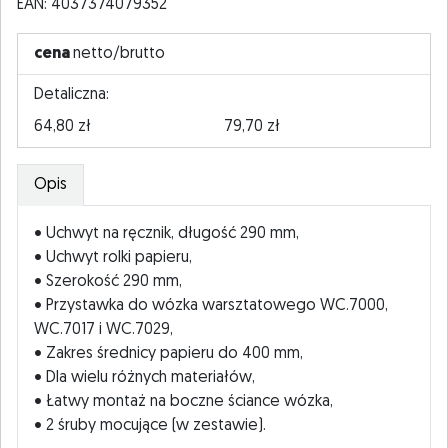
EAN: 4037374079352
cena
netto/brutto
Detaliczna:
64,80 zł
79,70 zł
Opis
• Uchwyt na ręcznik, długość 290 mm,
• Uchwyt rolki papieru,
• Szerokość 290 mm,
• Przystawka do wózka warsztatowego WC.7000,
WC.7017 i WC.7029,
• Zakres średnicy papieru do 400 mm,
• Dla wielu różnych materiałów,
• Łatwy montaż na boczne ściance wózka,
• 2 śruby mocujące (w zestawie).