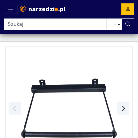
narzedzi
e
.pl