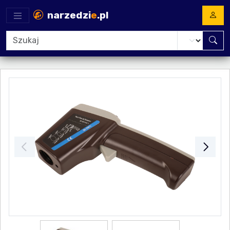
narzedzi
e
.pl