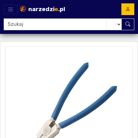
narzedzi
e
.pl