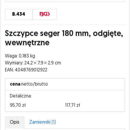
B.434
Szczypce seger 180 mm, odgięte,
wewnętrzne
Waga: 0,183 kg
Wymiary: 24,2
7,9
2,9 cm
EAN: 4048769012922
cena
netto/brutto
Detaliczna:
95,70 zł
117,71 zł
Opis
Zamienniki (1)