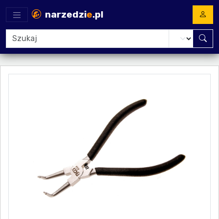
narzedzi
e
.pl