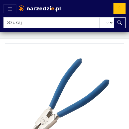
narzedzi
e
.pl