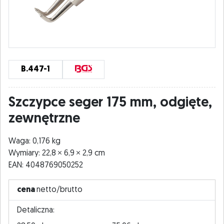
B.447-1
Szczypce seger 175 mm, odgięte,
zewnętrzne
Waga: 0,176 kg
Wymiary: 22,8
6,9
2,9 cm
EAN: 4048769050252
cena
netto/brutto
Detaliczna: