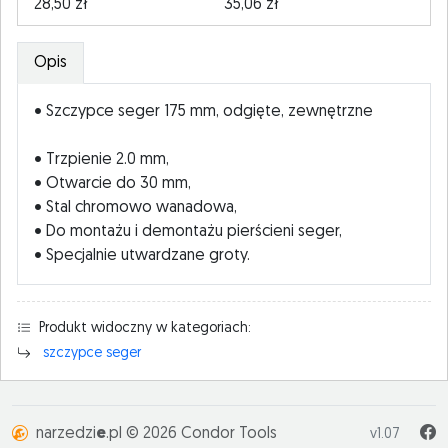
28,50 zł
35,06 zł
Opis
• Szczypce seger 175 mm, odgięte, zewnętrzne
• Trzpienie 2.0 mm,
• Otwarcie do 30 mm,
• Stal chromowo wanadowa,
• Do montażu i demontażu pierścieni seger,
• Specjalnie utwardzane groty.
Produkt widoczny w kategoriach:
szczypce seger
narzedzi
e
.pl © 2026 Condor Tools
v1.07