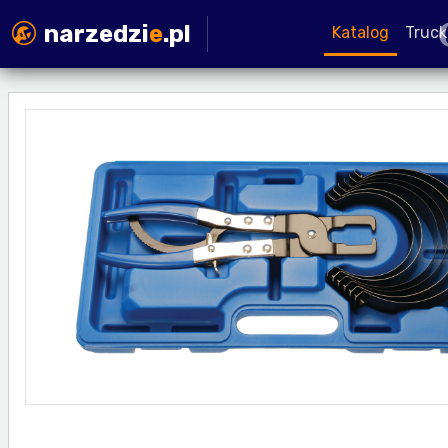
narzedzi
e
.pl
Katalog
Truck