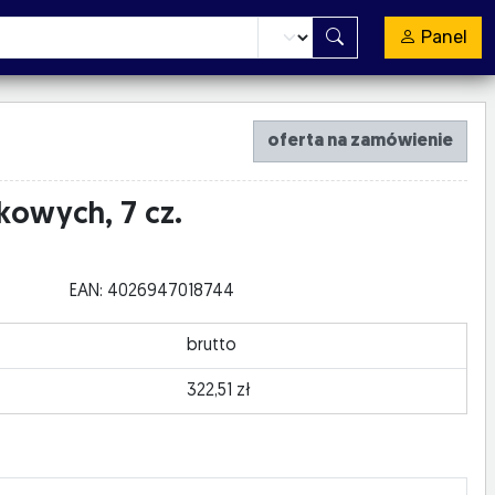
Panel
oferta na zamówienie
okowych, 7 cz.
EAN: 4026947018744
brutto
322,51 zł