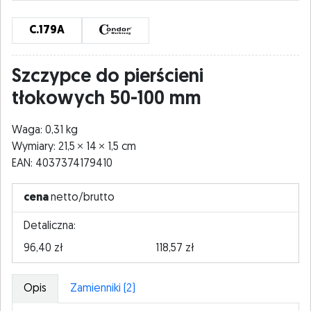
C.179A
Szczypce do pierścieni
tłokowych 50-100 mm
Waga: 0,31 kg
Wymiary: 21,5
14
1,5 cm
EAN: 4037374179410
cena
netto/brutto
Detaliczna:
96,40 zł
118,57 zł
Opis
Zamienniki (2)