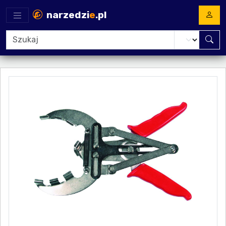
narzedzi
e
.pl