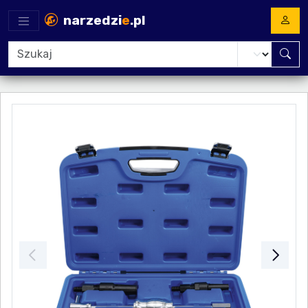
narzedzi
e
.pl