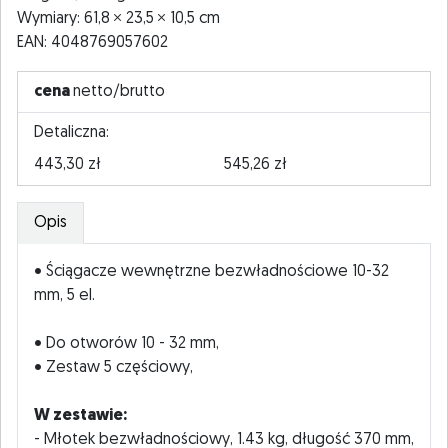
Wymiary: 61,8
23,5
10,5 cm
EAN: 4048769057602
cena
netto/brutto
Detaliczna:
443,30 zł
545,26 zł
Opis
• Ściągacze wewnętrzne bezwładnościowe 10-32
mm, 5 el.
• Do otworów 10 - 32 mm,
• Zestaw 5 częściowy,
W zestawie:
- Młotek bezwładnościowy, 1.43 kg, długość 370 mm,