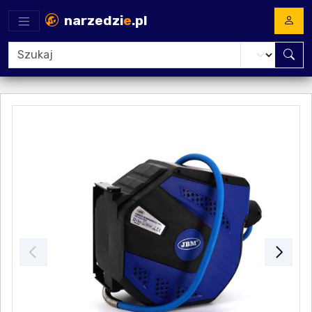
narzedzi
e
.pl