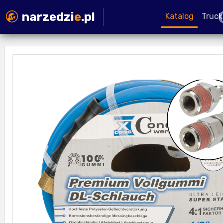
narzedzi
e
.pl
Katalog
Truck