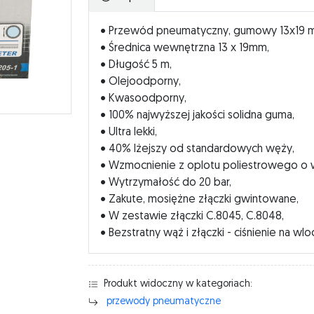
• Przewód pneumatyczny, gumowy 13x19 m
• Średnica wewnętrzna 13 x 19mm,
• Długość 5 m,
• Olejoodporny,
• Kwasoodporny,
• 100% najwyższej jakości solidna guma,
• Ultra lekki,
• 40% lżejszy od standardowych węży,
• Wzmocnienie z oplotu poliestrowego o w
• Wytrzymałość do 20 bar,
• Zakute, mosiężne złączki gwintowane,
• W zestawie złączki C.8045, C.8048,
• Bezstratny wąż i złączki - ciśnienie na wl
Produkt widoczny w kategoriach:
przewody pneumatyczne