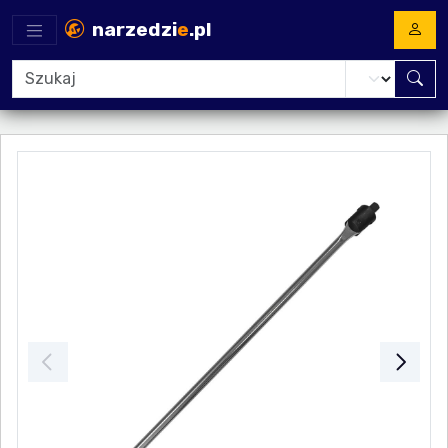
narzedzi
e
.pl