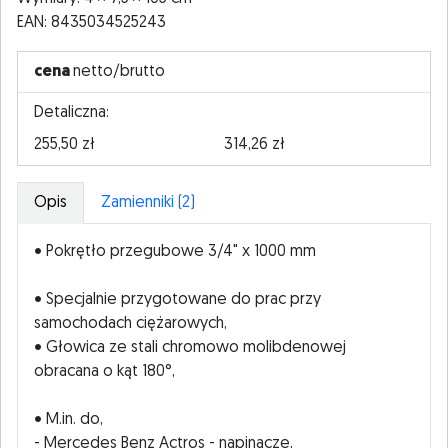
EAN: 8435034525243
cena
netto/brutto
Detaliczna:
255,50 zł
314,26 zł
Opis
Zamienniki (2)
• Pokrętło przegubowe 3/4" x 1000 mm
• Specjalnie przygotowane do prac przy
samochodach ciężarowych,
• Głowica ze stali chromowo molibdenowej
obracana o kąt 180°,
• M.in. do,
- Mercedes Benz Actros - napinacze,