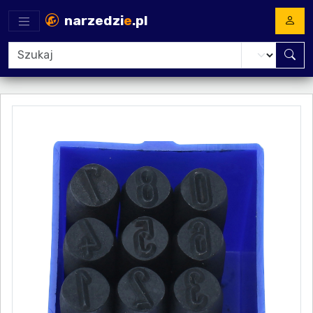
narzedzi
e
.pl