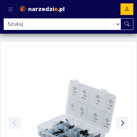
narzedzi
e
.pl