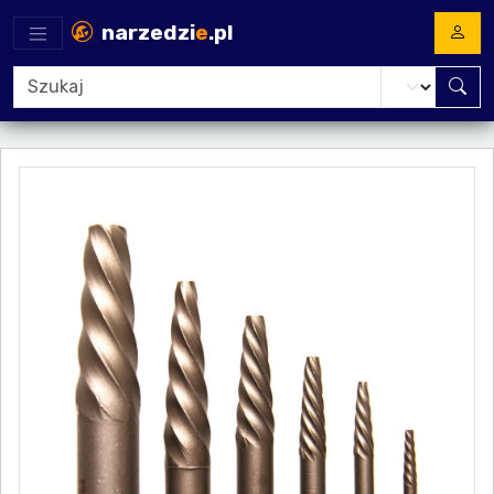
narzedzi
e
.pl