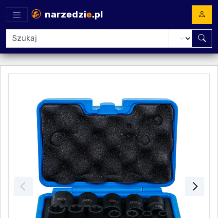
narzedzi
e
.pl