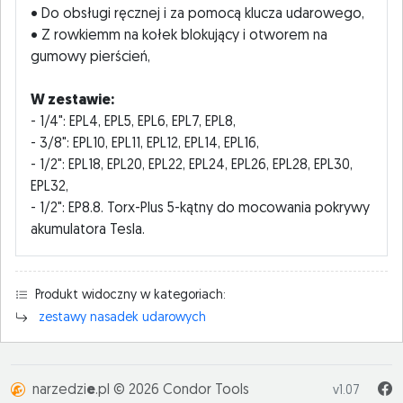
• Do obsługi ręcznej i za pomocą klucza udarowego,
• Z rowkiemm na kołek blokujący i otworem na
gumowy pierścień,
W zestawie:
- 1/4": EPL4, EPL5, EPL6, EPL7, EPL8,
- 3/8": EPL10, EPL11, EPL12, EPL14, EPL16,
- 1/2": EPL18, EPL20, EPL22, EPL24, EPL26, EPL28, EPL30,
EPL32,
- 1/2": EP8.8. Torx-Plus 5-kątny do mocowania pokrywy
akumulatora Tesla.
Produkt widoczny w kategoriach:
zestawy nasadek udarowych
narzedzi
e
.pl © 2026 Condor Tools
v1.07