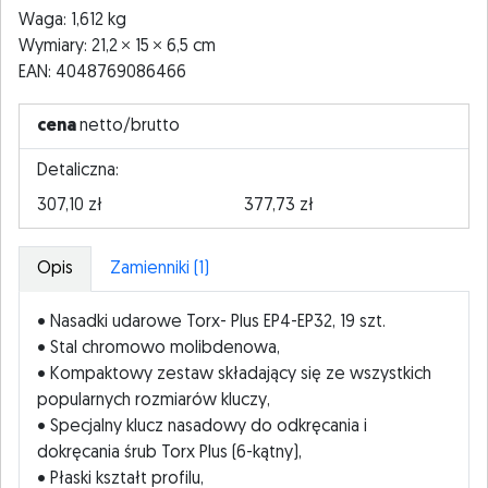
Waga: 1,612 kg
Wymiary: 21,2
15
6,5 cm
EAN: 4048769086466
cena
netto/brutto
Detaliczna:
307,10 zł
377,73 zł
Opis
Zamienniki (1)
• Nasadki udarowe Torx- Plus EP4-EP32, 19 szt.
• Stal chromowo molibdenowa,
• Kompaktowy zestaw składający się ze wszystkich
popularnych rozmiarów kluczy,
• Specjalny klucz nasadowy do odkręcania i
dokręcania śrub Torx Plus (6-kątny),
• Płaski kształt profilu,