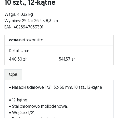
10 szt., 12-kątne
Waga: 4,032 kg
Wymiary: 29,4
26,2
8,3 cm
EAN: 4026947053301
cena
netto/brutto
Detaliczna:
440,30 zł
541,57 zł
Opis
• Nasadki udarowe 1/2", 32-36 mm, 10 szt., 12-kątne
• 12-kątne,
• Stal chromowo molibdenowa,
• Wejście 1/2",