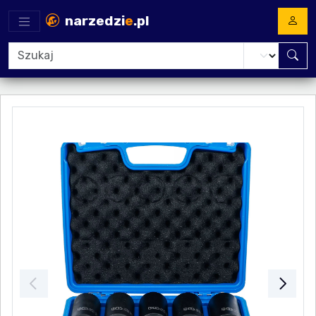
narzedzi
e
.pl