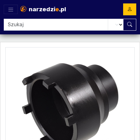
narzedzi
e
.pl