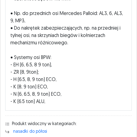
• Np. do przednich osi Mercedes Palloid: AL3, 6, AL3,
9, MP3,
• Do nakrętek zabezpieczających, np. na przedniej i
tylnej osi, na skrzyniach biegów i kołnierzach
mechanizmu różnicowego.
• Systemy osi BPW:
- EH (6, 6.5, 8 9 ton),
- ZR (8, 9ton);
- H (6.5, 8, 9 ton) ECO,
- K (8, 9 ton) ECO,
- N (6, 6.5, 8, 9 ton) ECO,
- K (6.5 ton) ALU,
Produkt widoczny w kategoriach:
nasadki do półosi