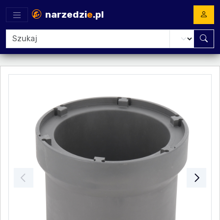
narzedzi
e
.pl