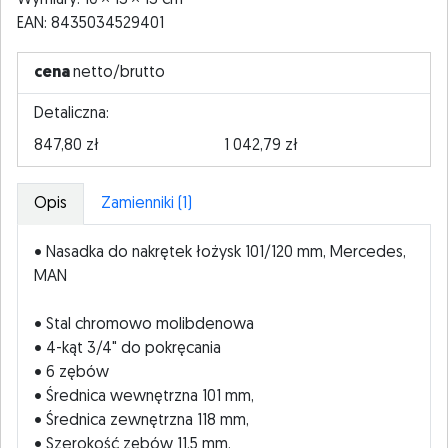
Wymiary: 10
13
13 cm
EAN: 8435034529401
cena
netto/brutto
Detaliczna:
847,80 zł
1 042,79 zł
Opis
Zamienniki (1)
• Nasadka do nakrętek łożysk 101/120 mm, Mercedes,
MAN
• Stal chromowo molibdenowa
• 4-kąt 3/4" do pokręcania
• 6 zębów
• Średnica wewnętrzna 101 mm,
• Średnica zewnętrzna 118 mm,
• Szerokość zębów 11.5 mm.