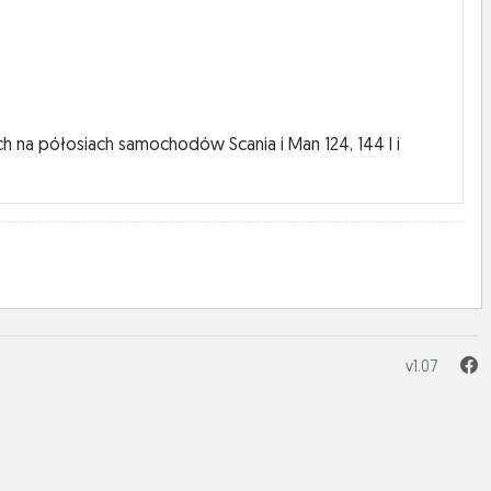
h na półosiach samochodów Scania i Man 124, 144 I i
v1.07