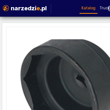
narzedzi
e
.pl
Katalog
Truck