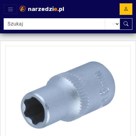
narzedzi
e
.pl