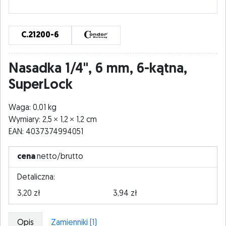
C.21200-6
Nasadka 1/4", 6 mm, 6-kątna,
SuperLock
Waga: 0,01 kg
Wymiary: 2,5
1,2
1,2 cm
EAN: 4037374994051
cena
netto/brutto
Detaliczna:
3,20 zł
3,94 zł
Opis
Zamienniki (1)