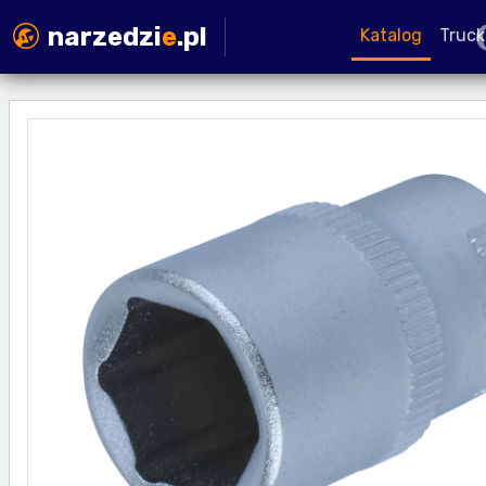
narzedzi
e
.pl
Katalog
Truck