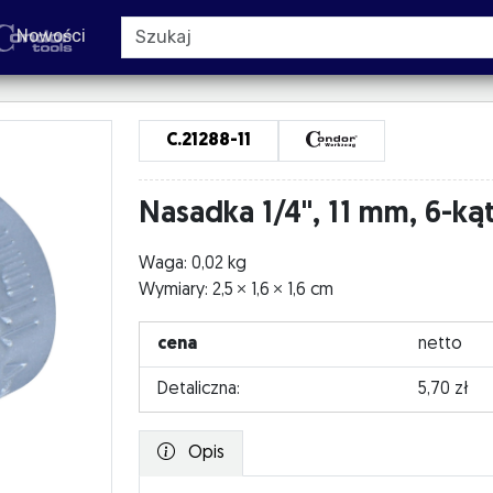
Nowości
C.21288-11
Nasadka 1/4", 11 mm, 6-ką
Waga: 0,02 kg
Wymiary: 2,5
1,6
1,6 cm
cena
netto
Detaliczna:
5,70 zł
Opis