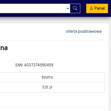
Panel
oferta podstawowa
tna
EAN: 4037374990459
brutto
7,01 zł