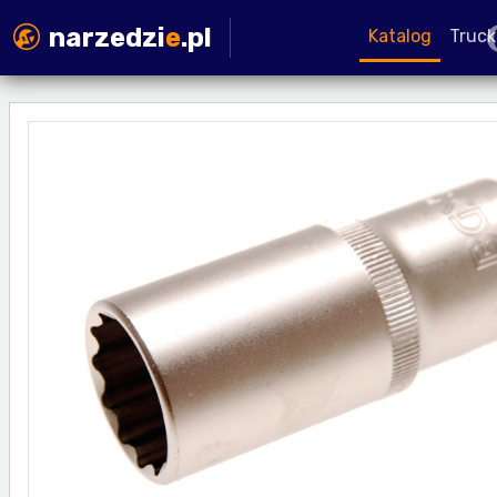
narzedzi
e
.pl
Katalog
Truck