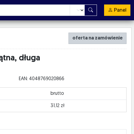
Panel
oferta na zamówienie
ątna, długa
EAN: 4048769020866
brutto
31,12 zł