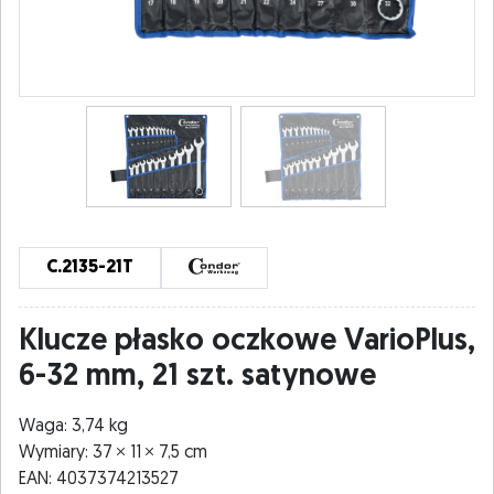
C.2135-21T
Klucze płasko oczkowe VarioPlus,
6-32 mm, 21 szt. satynowe
Waga: 3,74 kg
Wymiary: 37
11
7,5 cm
EAN: 4037374213527