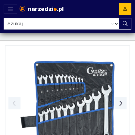
narzedzi
e
.pl