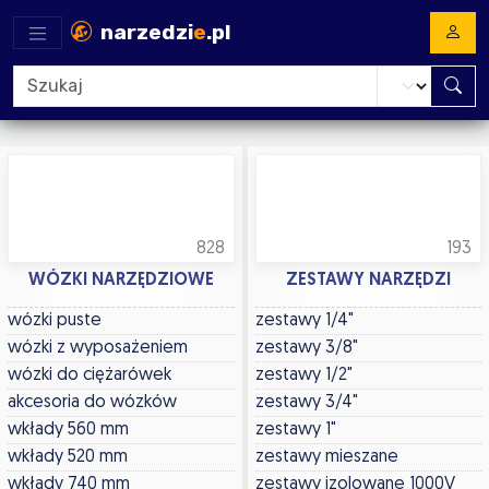
narzedzi
e
.pl
828
193
WÓZKI NARZĘDZIOWE
ZESTAWY NARZĘDZI
wózki puste
zestawy 1/4"
wózki z wyposażeniem
zestawy 3/8"
wózki do ciężarówek
zestawy 1/2"
akcesoria do wózków
zestawy 3/4"
wkłady 560 mm
zestawy 1"
wkłady 520 mm
zestawy mieszane
wkłady 740 mm
zestawy izolowane 1000V