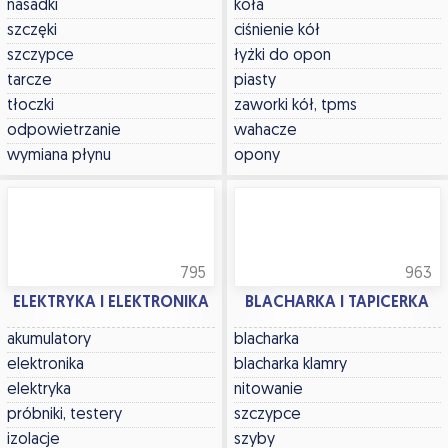
nasadki
koła
szczęki
ciśnienie kół
szczypce
łyżki do opon
tarcze
piasty
tłoczki
zaworki kół, tpms
odpowietrzanie
wahacze
wymiana płynu
opony
795
963
ELEKTRYKA I ELEKTRONIKA
BLACHARKA I TAPICERKA
akumulatory
blacharka
elektronika
blacharka klamry
elektryka
nitowanie
próbniki, testery
szczypce
izolacje
szyby