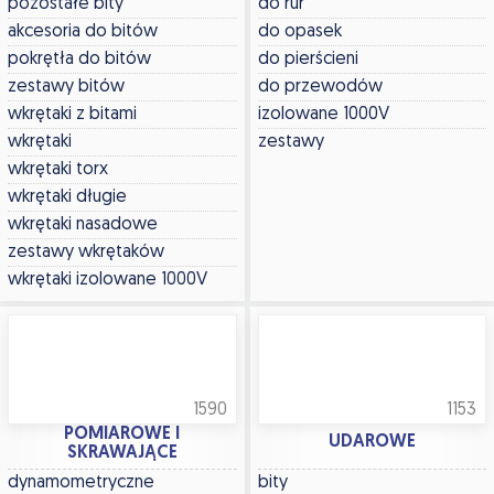
pozostałe bity
do rur
akcesoria do bitów
do opasek
pokrętła do bitów
do pierścieni
zestawy bitów
do przewodów
wkrętaki z bitami
izolowane 1000V
wkrętaki
zestawy
wkrętaki torx
wkrętaki długie
wkrętaki nasadowe
zestawy wkrętaków
wkrętaki izolowane 1000V
1590
1153
POMIAROWE I
UDAROWE
SKRAWAJĄCE
dynamometryczne
bity