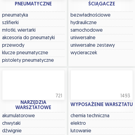
PNEUMATYCZNE
ŚCIĄGACZE
pneumatyka
bezwładnościowe
szlifierki
hydrauliczne
młotki, wiertarki
samochodowe
akcesoria do pneumatyki
uniwersalne
przewody
uniwersalne zestawy
klucze pneumatyczne
wycieraczek
pistolety pneumatyczne
721
1493
NARZĘDZIA
WYPOSAŻENIE WARSZTATU
WARSZTATOWE
akumulatorowe
chemia techniczna
chwytaki
elektro
dźwignie
lutowanie