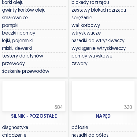
korki oleju
blokady rozrządu
gwinty korków oleju
zestawy blokad rozrządu
smarownice
sprężanie
pompki
wał korbowy
beczki i pompy
wtryskiwacze
lejki, pojemniki
nasadki do wtryskiwaczy
miski, zlewarki
wyciąganie wtryskiwaczy
testery do płynów
pompy wtryskowe
przewody
zawory
ściskanie przewodów
684
320
SILNIK - POZOSTAŁE
NAPĘD
diagnostyka
półosie
chłodzenie
nasadki do półosi