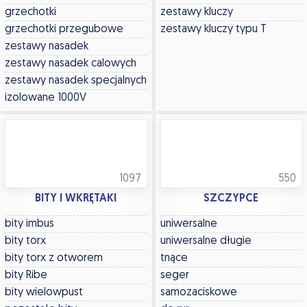
grzechotki
zestawy kluczy
grzechotki przegubowe
zestawy kluczy typu T
zestawy nasadek
zestawy nasadek calowych
zestawy nasadek specjalnych
izolowane 1000V
1097
550
BITY I WKRĘTAKI
SZCZYPCE
bity imbus
uniwersalne
bity torx
uniwersalne długie
bity torx z otworem
tnące
bity Ribe
seger
bity wielowpust
samozaciskowe