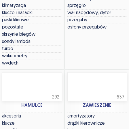
klimatyzacja
sprzęgło
klucze i nasadki
wał napędowy, dyfer
paski klinowe
przeguby
pozostałe
osłony przegubów
skrzynie biegów
sondy lambda
turbo
wakuometry
wydech
292
637
HAMULCE
ZAWIESZENIE
akcesoria
amortyzatory
klucze
drążki kierownicze