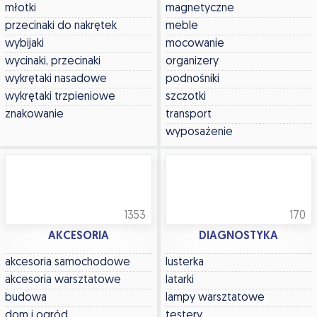
młotki
magnetyczne
przecinaki do nakrętek
meble
wybijaki
mocowanie
wycinaki, przecinaki
organizery
wykrętaki nasadowe
podnośniki
wykrętaki trzpieniowe
szczotki
znakowanie
transport
wyposażenie
1353
170
AKCESORIA
DIAGNOSTYKA
akcesoria samochodowe
lusterka
akcesoria warsztatowe
latarki
budowa
lampy warsztatowe
dom i ogród
testery