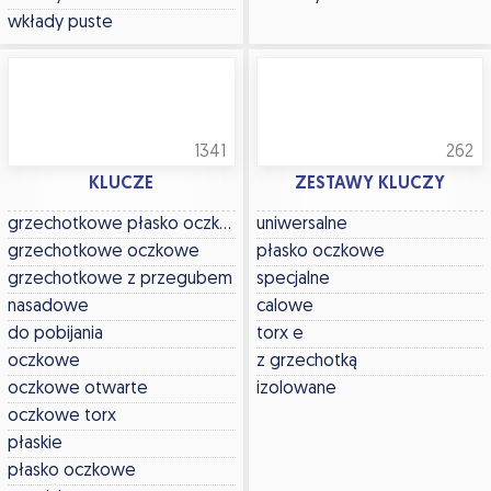
wkłady puste
1341
262
KLUCZE
ZESTAWY KLUCZY
grzechotkowe płasko oczkowe
uniwersalne
grzechotkowe oczkowe
płasko oczkowe
grzechotkowe z przegubem
specjalne
nasadowe
calowe
do pobijania
torx e
oczkowe
z grzechotką
oczkowe otwarte
izolowane
oczkowe torx
płaskie
płasko oczkowe