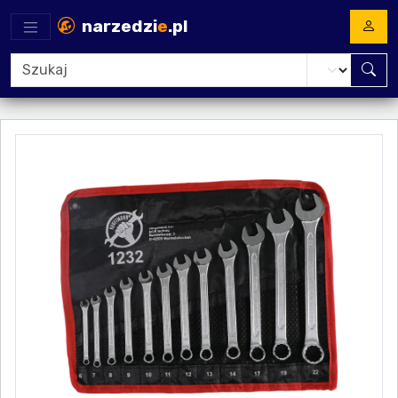
narzedzi
e
.pl