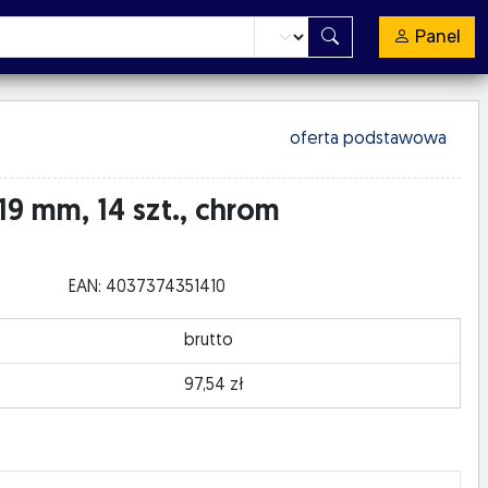
Panel
oferta podstawowa
9 mm, 14 szt., chrom
EAN: 4037374351410
brutto
97,54 zł