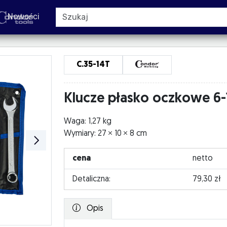
Nowości
C.35-14T
Klucze płasko oczkowe 6-1
Waga: 1,27 kg
Wymiary: 27
10
8 cm
cena
netto
Detaliczna:
79,30 zł
Opis