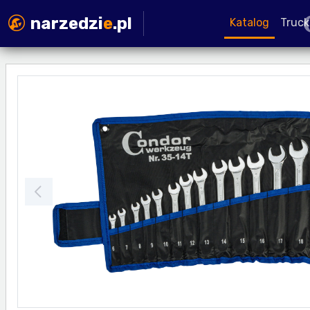
narzedzi
e
.pl
Katalog
Truck