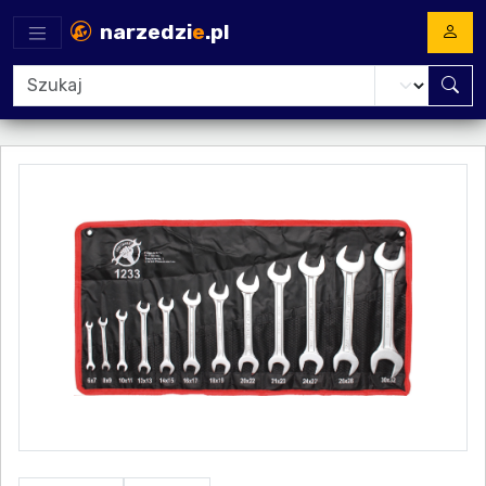
narzedzi
e
.pl