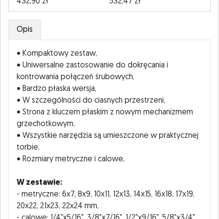
432,90 zł
532,47 zł
Opis
• Kompaktowy zestaw,
• Uniwersalne zastosowanie do dokręcania i
kontrowania połączeń śrubowych,
• Bardzo płaska wersja,
• W szczególności do ciasnych przestrzeni,
• Strona z kluczem płaskim z nowym mechanizmem
grzechotkowym,
• Wszystkie narzędzia są umieszczone w praktycznej
torbie,
• Rozmiary metryczne i calowe,
W zestawie:
- metryczne: 6x7, 8x9, 10x11, 12x13, 14x15, 16x18, 17x19,
20x22, 21x23, 22x24 mm,
- calowe: 1/4"x5/16", 3/8"x7/16", 1/2"x9/16", 5/8"x3/4".