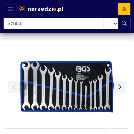
narzedzi
e
.pl