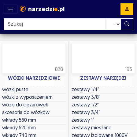
narzedzi
e
.pl
828
193
WÓZKI NARZĘDZIOWE
ZESTAWY NARZĘDZI
wózki puste
zestawy 1/4"
wózki z wyposażeniem
zestawy 3/8"
wózki do ciężarówek
zestawy 1/2"
akcesoria do wózków
zestawy 3/4"
wkłady 560 mm
zestawy 1"
wkłady 520 mm
zestawy mieszane
wkłady 740 mm
zestawy izolowane 1000V