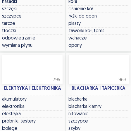
nasadki
koła
szczęki
ciśnienie kół
szczypce
łyżki do opon
tarcze
piasty
tłoczki
zaworki kół, tpms
odpowietrzanie
wahacze
wymiana płynu
opony
795
963
ELEKTRYKA I ELEKTRONIKA
BLACHARKA I TAPICERKA
akumulatory
blacharka
elektronika
blacharka klamry
elektryka
nitowanie
próbniki, testery
szczypce
izolacje
szyby