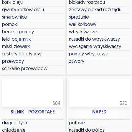
korki oleju
blokady rozrządu
gwinty korków oleju
zestawy blokad rozrządu
smarownice
sprężanie
pompki
wał korbowy
beczki i pompy
wtryskiwacze
lejki, pojemniki
nasadki do wtryskiwaczy
miski, zlewarki
wyciąganie wtryskiwaczy
testery do płynów
pompy wtryskowe
przewody
zawory
ściskanie przewodów
684
320
SILNIK - POZOSTAŁE
NAPĘD
diagnostyka
półosie
chłodzenie
nasadki do półosi