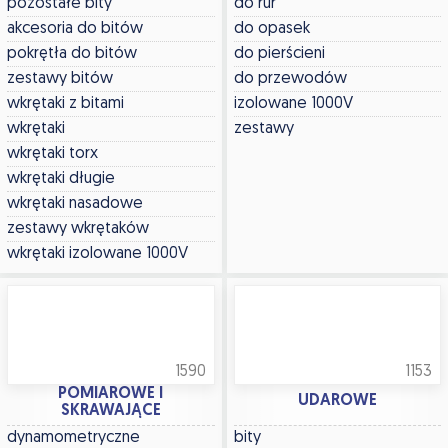
pozostałe bity
do rur
akcesoria do bitów
do opasek
pokrętła do bitów
do pierścieni
zestawy bitów
do przewodów
wkrętaki z bitami
izolowane 1000V
wkrętaki
zestawy
wkrętaki torx
wkrętaki długie
wkrętaki nasadowe
zestawy wkrętaków
wkrętaki izolowane 1000V
1590
1153
POMIAROWE I
UDAROWE
SKRAWAJĄCE
dynamometryczne
bity