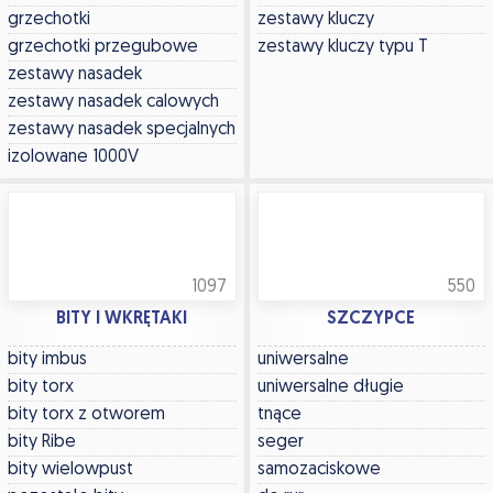
grzechotki
zestawy kluczy
grzechotki przegubowe
zestawy kluczy typu T
zestawy nasadek
zestawy nasadek calowych
zestawy nasadek specjalnych
izolowane 1000V
1097
550
BITY I WKRĘTAKI
SZCZYPCE
bity imbus
uniwersalne
bity torx
uniwersalne długie
bity torx z otworem
tnące
bity Ribe
seger
bity wielowpust
samozaciskowe