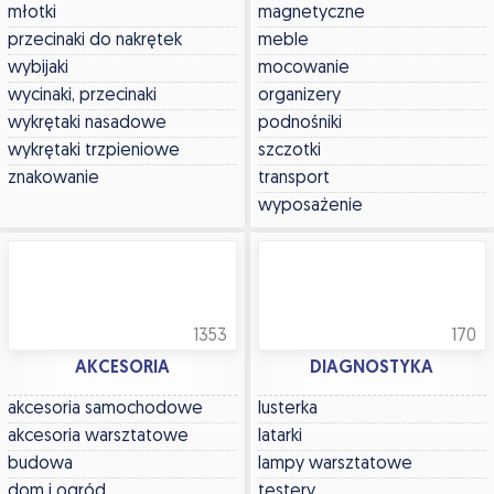
młotki
magnetyczne
przecinaki do nakrętek
meble
wybijaki
mocowanie
wycinaki, przecinaki
organizery
wykrętaki nasadowe
podnośniki
wykrętaki trzpieniowe
szczotki
znakowanie
transport
wyposażenie
1353
170
AKCESORIA
DIAGNOSTYKA
akcesoria samochodowe
lusterka
akcesoria warsztatowe
latarki
budowa
lampy warsztatowe
dom i ogród
testery