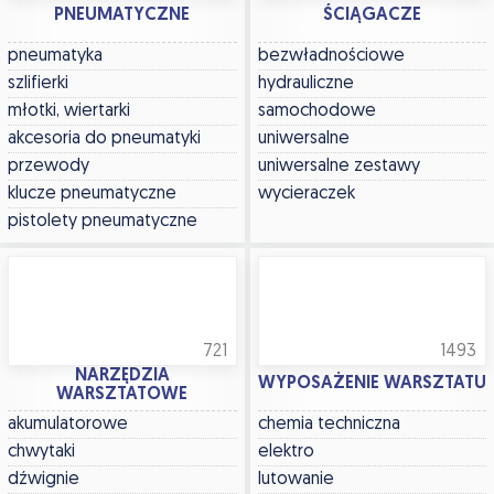
PNEUMATYCZNE
ŚCIĄGACZE
pneumatyka
bezwładnościowe
szlifierki
hydrauliczne
młotki, wiertarki
samochodowe
akcesoria do pneumatyki
uniwersalne
przewody
uniwersalne zestawy
klucze pneumatyczne
wycieraczek
pistolety pneumatyczne
721
1493
NARZĘDZIA
WYPOSAŻENIE WARSZTATU
WARSZTATOWE
akumulatorowe
chemia techniczna
chwytaki
elektro
dźwignie
lutowanie