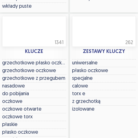
wkłady puste
1341
262
KLUCZE
ZESTAWY KLUCZY
grzechotkowe płasko oczkowe
uniwersalne
grzechotkowe oczkowe
płasko oczkowe
grzechotkowe z przegubem
specjalne
nasadowe
calowe
do pobijania
torx e
oczkowe
z grzechotką
oczkowe otwarte
izolowane
oczkowe torx
płaskie
płasko oczkowe