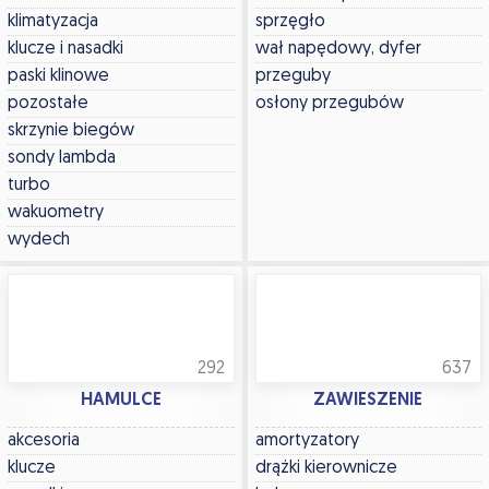
klimatyzacja
sprzęgło
klucze i nasadki
wał napędowy, dyfer
paski klinowe
przeguby
pozostałe
osłony przegubów
skrzynie biegów
sondy lambda
turbo
wakuometry
wydech
292
637
HAMULCE
ZAWIESZENIE
akcesoria
amortyzatory
klucze
drążki kierownicze