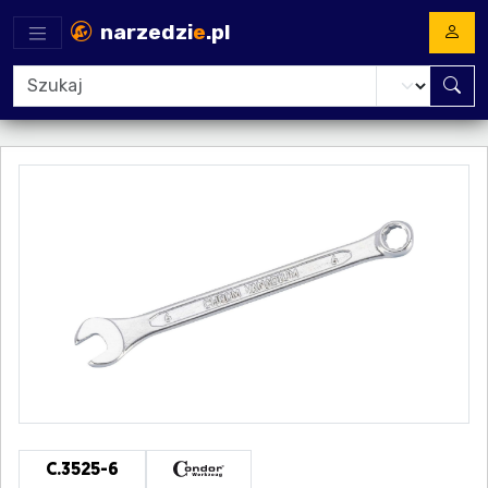
narzedzi
e
.pl
C.3525-6