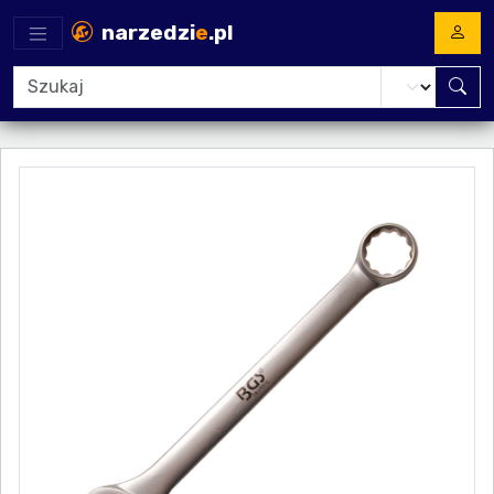
narzedzi
e
.pl